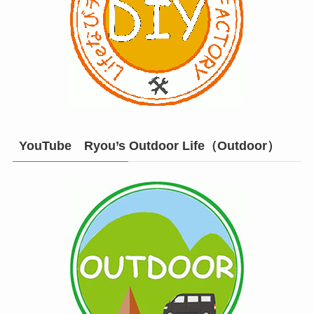
YouTube Ryou’s Outdoor Life（Outdoor）