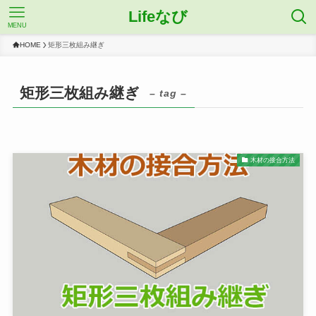
Lifeなび
MENU
HOME
矩形三枚組み継ぎ
矩形三枚組み継ぎ
– tag –
木材の接合方法