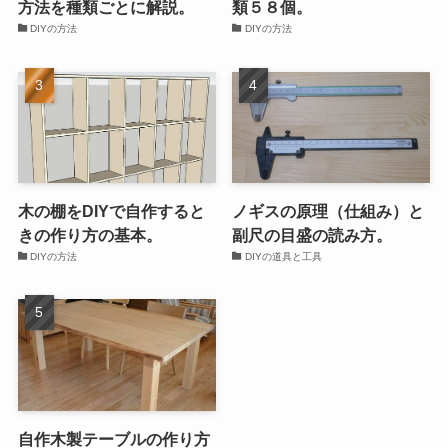
方法を種類ごとに解説。
類５８個。
DIYの方法
DIYの方法
木の棚をDIYで自作すると
ノギスの原理（仕組み）と
きの作り方の基本。
副尺の目盛の読み方。
DIYの方法
DIYの道具と工具
自作木製テーブルの作り方