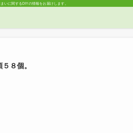
住まいに関するDIYの情報をお届けします。 | Lifeなび
類５８個。