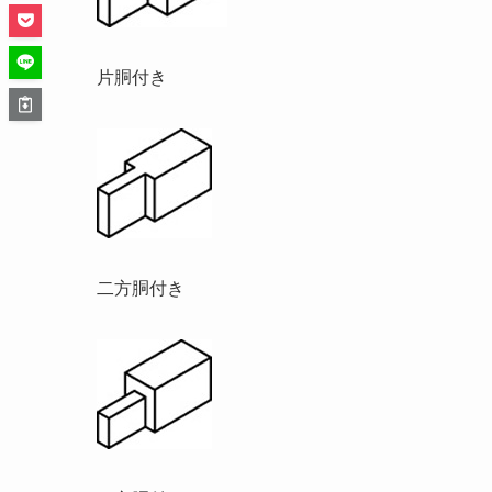
片胴付き
二方胴付き