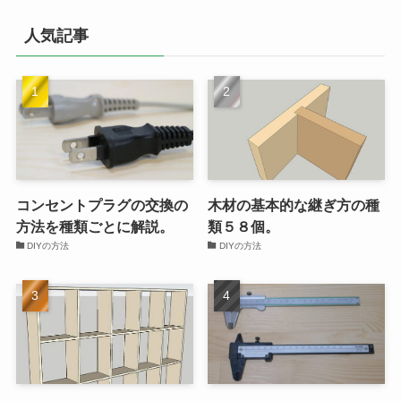
ゴ
リ
人気記事
ー
コンセントプラグの交換の
木材の基本的な継ぎ方の種
方法を種類ごとに解説。
類５８個。
DIYの方法
DIYの方法