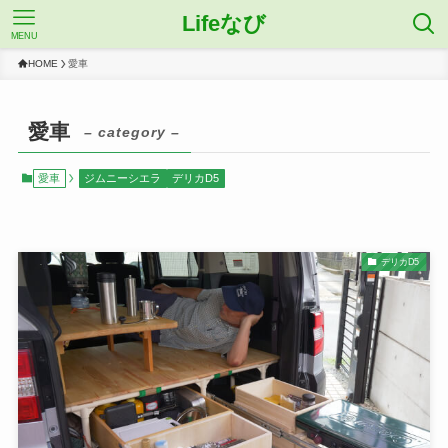
Lifeなび
MENU
HOME
愛車
愛車
– category –
愛車
ジムニーシエラ
デリカD5
デリカD5