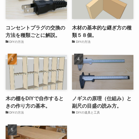
コンセントプラグの交換の
木材の基本的な継ぎ方の種
方法を種類ごとに解説。
類５８個。
DIYの方法
DIYの方法
木の棚をDIYで自作すると
ノギスの原理（仕組み）と
きの作り方の基本。
副尺の目盛の読み方。
DIYの方法
DIYの道具と工具