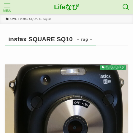
Lifeなび
MENU
HOME
instax SQUARE SQ10
instax SQUARE SQ10
– tag –
デジタルカメラ