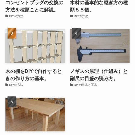
コンセントプラグの交換の
木材の基本的な継ぎ方の種
方法を種類ごとに解説。
類５８個。
DIYの方法
DIYの方法
木の棚をDIYで自作すると
ノギスの原理（仕組み）と
きの作り方の基本。
副尺の目盛の読み方。
DIYの方法
DIYの道具と工具