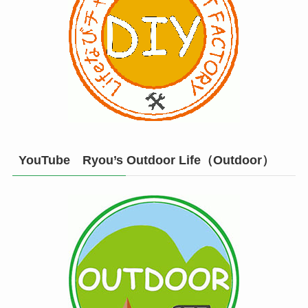
YouTube Ryou’s Outdoor Life（Outdoor）