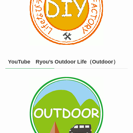
YouTube Ryou’s Outdoor Life（Outdoor）