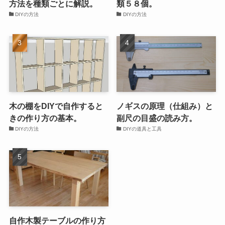
方法を種類ごとに解説。
類５８個。
DIYの方法
DIYの方法
木の棚をDIYで自作すると
ノギスの原理（仕組み）と
きの作り方の基本。
副尺の目盛の読み方。
DIYの方法
DIYの道具と工具
自作木製テーブルの作り方