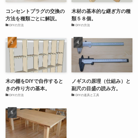
コンセントプラグの交換の
木材の基本的な継ぎ方の種
方法を種類ごとに解説。
類５８個。
DIYの方法
DIYの方法
木の棚をDIYで自作すると
ノギスの原理（仕組み）と
きの作り方の基本。
副尺の目盛の読み方。
DIYの方法
DIYの道具と工具