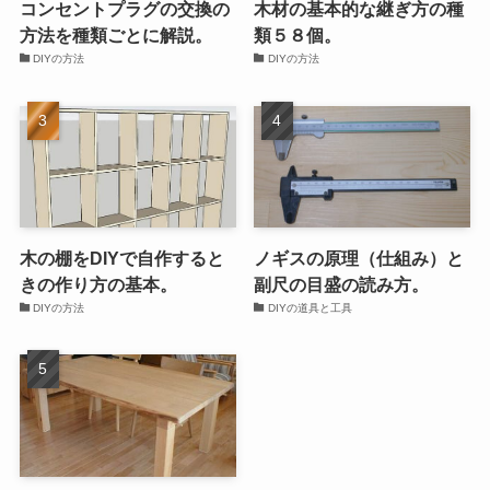
コンセントプラグの交換の
木材の基本的な継ぎ方の種
方法を種類ごとに解説。
類５８個。
DIYの方法
DIYの方法
木の棚をDIYで自作すると
ノギスの原理（仕組み）と
きの作り方の基本。
副尺の目盛の読み方。
DIYの方法
DIYの道具と工具