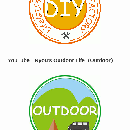
YouTube Ryou’s Outdoor Life（Outdoor）