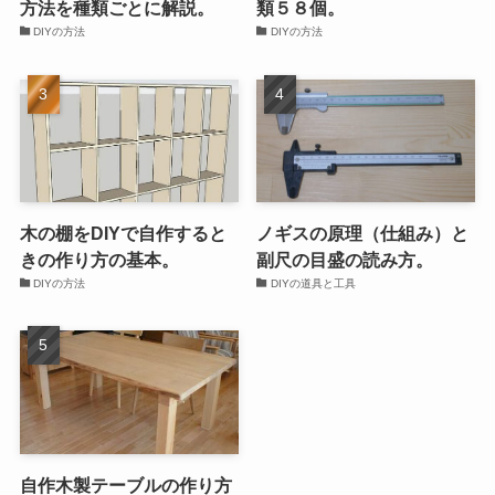
方法を種類ごとに解説。
類５８個。
DIYの方法
DIYの方法
木の棚をDIYで自作すると
ノギスの原理（仕組み）と
きの作り方の基本。
副尺の目盛の読み方。
DIYの方法
DIYの道具と工具
自作木製テーブルの作り方