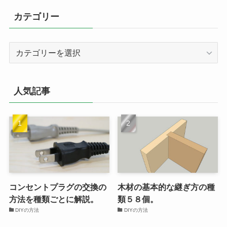
カテゴリー
カ
テ
ゴ
リ
人気記事
ー
コンセントプラグの交換の
木材の基本的な継ぎ方の種
方法を種類ごとに解説。
類５８個。
DIYの方法
DIYの方法