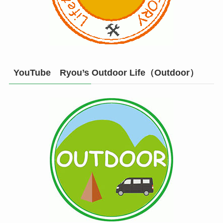
YouTube Ryou’s Outdoor Life（Outdoor）