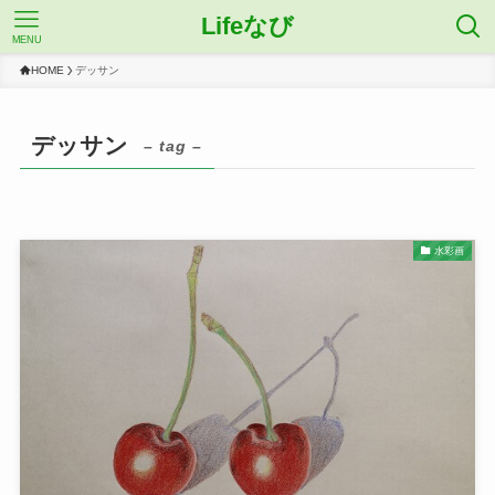
Lifeなび
MENU
HOME
デッサン
デッサン
– tag –
水彩画