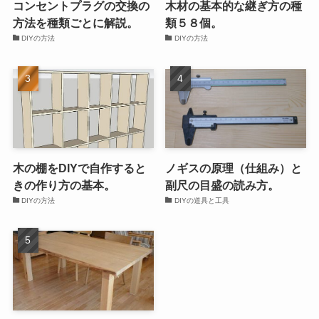
コンセントプラグの交換の
木材の基本的な継ぎ方の種
方法を種類ごとに解説。
類５８個。
DIYの方法
DIYの方法
木の棚をDIYで自作すると
ノギスの原理（仕組み）と
きの作り方の基本。
副尺の目盛の読み方。
DIYの方法
DIYの道具と工具