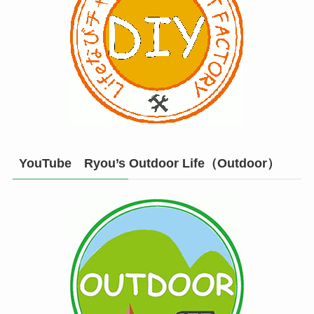
YouTube Ryou’s Outdoor Life（Outdoor）