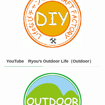
YouTube Ryou’s Outdoor Life（Outdoor）