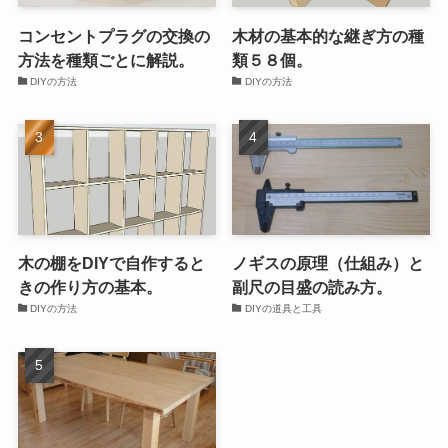
コンセントプラグの交換の
木材の基本的な継ぎ方の種
方法を種類ごとに解説。
類５８個。
DIYの方法
DIYの方法
木の棚をDIYで自作すると
ノギスの原理（仕組み）と
きの作り方の基本。
副尺の目盛の読み方。
DIYの方法
DIYの道具と工具