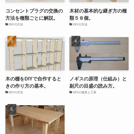
コンセントプラグの交換の
木材の基本的な継ぎ方の種
方法を種類ごとに解説。
類５８個。
DIYの方法
DIYの方法
木の棚をDIYで自作すると
ノギスの原理（仕組み）と
きの作り方の基本。
副尺の目盛の読み方。
DIYの方法
DIYの道具と工具