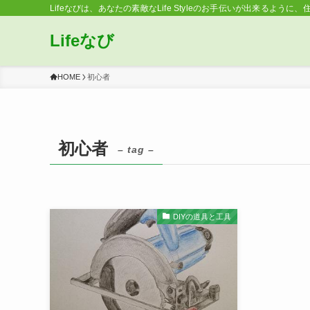
Lifeなびは、あなたの素敵なLife Styleのお手伝いが出来るように、
Lifeなび
HOME
初心者
初心者
– tag –
DIYの道具と工具