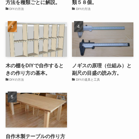
方法を種類ごとに解説。
類５８個。
DIYの方法
DIYの方法
木の棚をDIYで自作すると
ノギスの原理（仕組み）と
きの作り方の基本。
副尺の目盛の読み方。
DIYの方法
DIYの道具と工具
自作木製テーブルの作り方