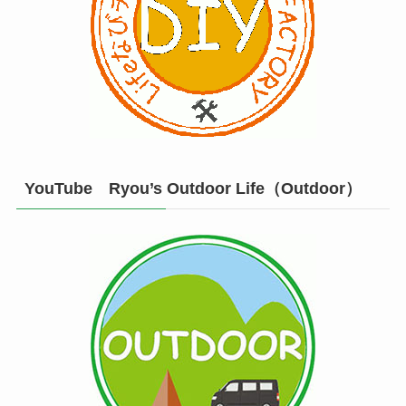
YouTube Ryou’s Outdoor Life（Outdoor）