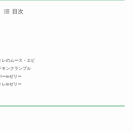
目次
フィレのムース・エビ
とチキンクランブル
バーinゼリー
ィレinゼリー