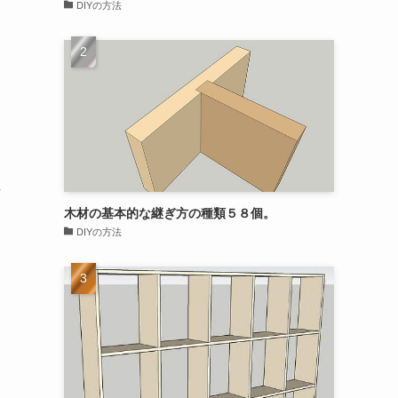
DIYの方法
し
木材の基本的な継ぎ方の種類５８個。
DIYの方法