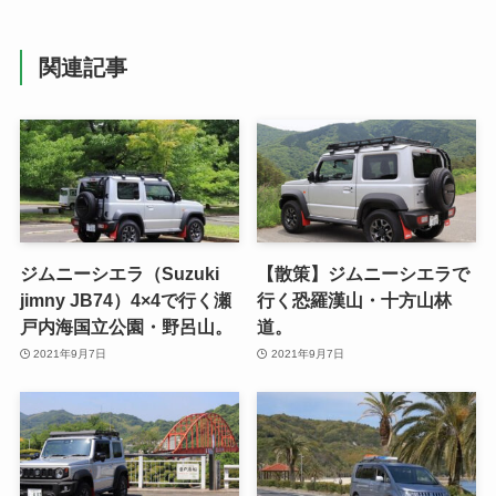
関連記事
ジムニーシエラ（Suzuki
【散策】ジムニーシエラで
jimny JB74）4×4で行く瀬
行く恐羅漢山・十方山林
戸内海国立公園・野呂山。
道。
2021年9月7日
2021年9月7日