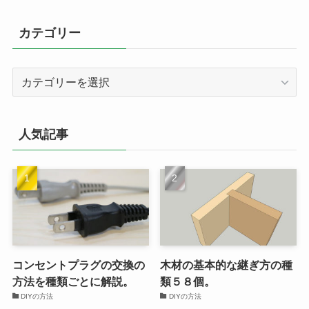
カテゴリー
カ
テ
ゴ
リ
人気記事
ー
コンセントプラグの交換の
木材の基本的な継ぎ方の種
方法を種類ごとに解説。
類５８個。
DIYの方法
DIYの方法