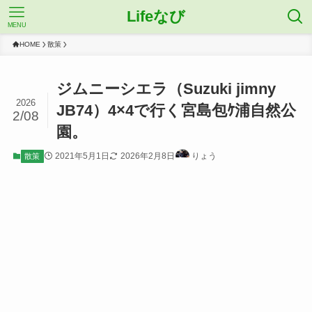
Lifeなび
MENU
HOME
散策
ジムニーシエラ（Suzuki jimny
2026
JB74）4×4で行く宮島包ｹ浦自然公
2/08
園。
2021年5月1日
2026年2月8日
りょう
散策