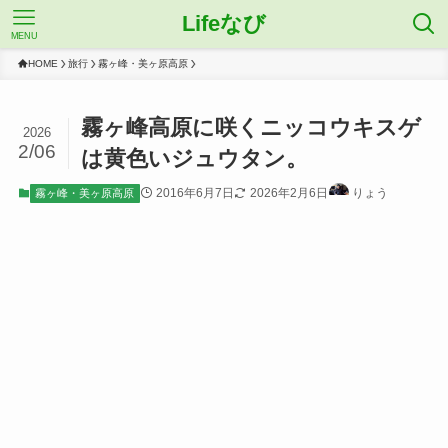
Lifeなび
MENU
HOME
旅行
霧ヶ峰・美ヶ原高原
霧ヶ峰高原に咲くニッコウキスゲ
2026
2/06
は黄色いジュウタン。
2016年6月7日
2026年2月6日
りょう
霧ヶ峰・美ヶ原高原