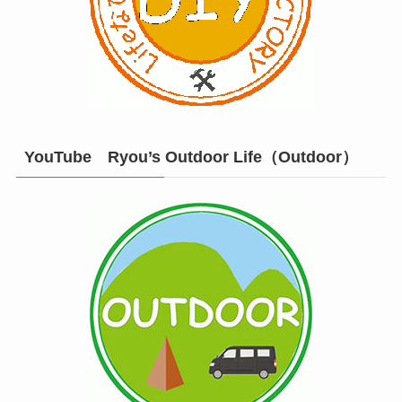
YouTube Ryou’s Outdoor Life（Outdoor）