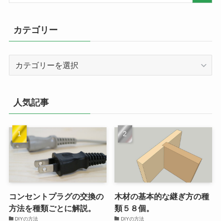
カテゴリー
カ
テ
ゴ
リ
人気記事
ー
コンセントプラグの交換の
木材の基本的な継ぎ方の種
方法を種類ごとに解説。
類５８個。
DIYの方法
DIYの方法